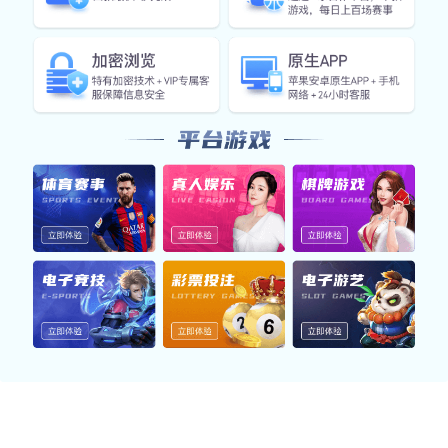
这里是关于商业咨询服务的描述文字。
关于我们
我们提供高质量的金融和
咨询服务。
我们致力于为客户提供最优质的服务。我们的专业团队
拥有丰富的经验， 致力于为您的业务发展提供最佳解决
方案和服务支持。
退款保证