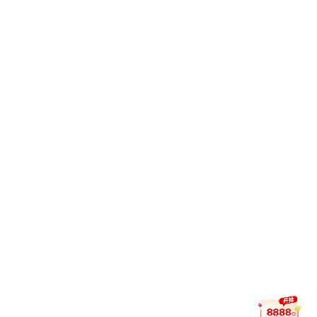
寻找一流的
顾问服务？
我们为我们共同完成的工作感到非常自豪。无论
是品牌建设还是新的在线业务， 我们都全心投
入。
获取免费咨询